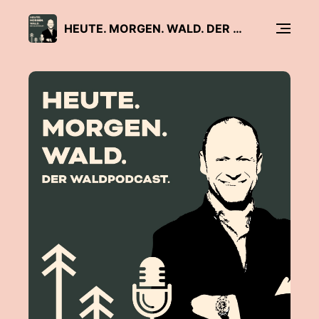
HEUTE. MORGEN. WALD. DER WALDPODCAST VON DEUTIM UND WALDEMARIE