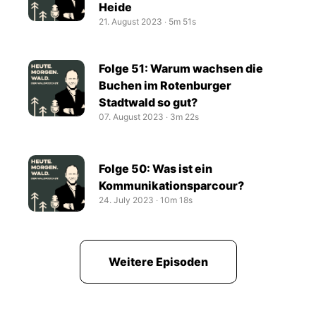
Heide
21. August 2023
‧
5m 51s
Folge 51: Warum wachsen die
Buchen im Rotenburger
Stadtwald so gut?
07. August 2023
‧
3m 22s
Folge 50: Was ist ein
Kommunikationsparcour?
24. July 2023
‧
10m 18s
Weitere Episoden